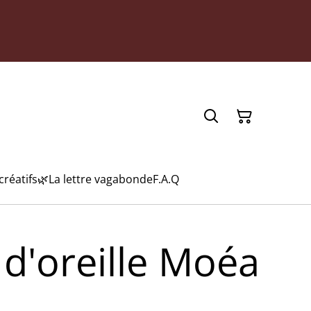
créatifs
🌿La lettre vagabonde
F.A.Q
 d'oreille Moéa