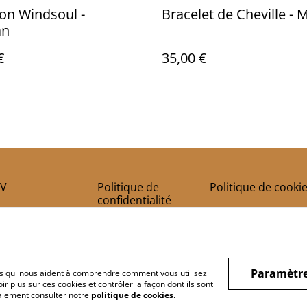
ion Windsoul -
Bracelet de Cheville -
an
€
35,00 €
V
Politique de
Politique de cooki
confidentialité
Paramètre
hiers qui nous aident à comprendre comment vous utilisez
r plus sur ces cookies et contrôler la façon dont ils sont
galement consulter notre
politique de cookies
.