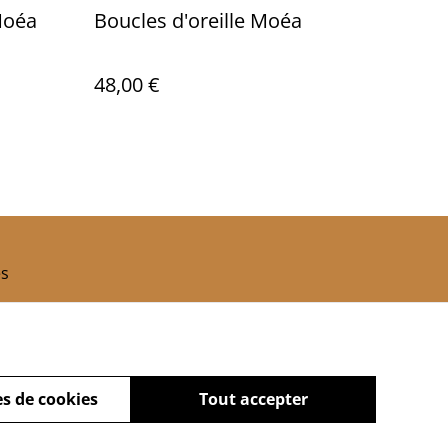
 Moéa
Boucles d'oreille Moéa
48,00 €
es
s de cookies
Tout accepter
powered by