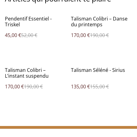
%
%
Pendentif Essentiel -
Talisman Colibri – Danse
Triskel
du printemps
45,00 €
52,00 €
170,00 €
190,00 €
%
%
Talisman Colibri –
Talisman Séléné - Sirius
L’instant suspendu
170,00 €
190,00 €
135,00 €
155,00 €